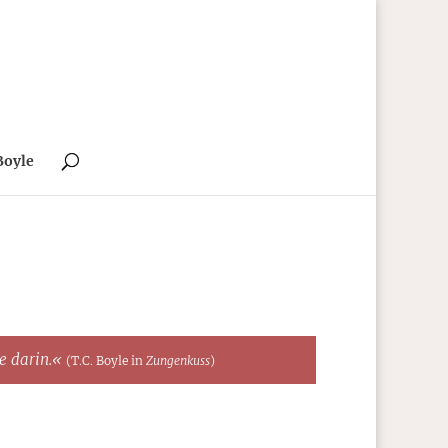
Boyle
te darin.«
(T.C. Boyle in
Zungenkuss
)