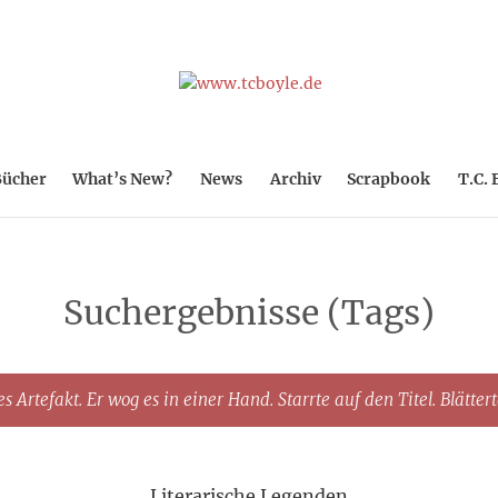
ücher
What’s New?
News
Archiv
Scrapbook
T.C. 
Suchergebnisse (Tags)
s Artefakt. Er wog es in einer Hand. Starrte auf den Titel. Blätter
Literarische Legenden