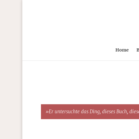
Home
B
»Er untersuchte das Ding, dieses Buch, diese