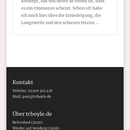
Konzept, das uns heute so fremd ist, dass
es ein Oxymoron scheint. Schon oft habe
ich mich hier über die Erniedrigung, die
Langeweile und den schieren Horror …
Kontakt
Telefon: 05306 912 418
Mail:
post@tcboyle.de
Über tcboyle.de
Refreshed (2020)
Wieder auf Sendung (2016)