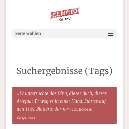
Seite wählen
Suchergebnisse (Tags)
»Er untersuchte das Ding, dieses Buch, dieses
Artefakt. Er wog es in einer Hand. Starrte auf
den Titel. Blätterte darin.«
(T.C. Boyle in
Zungenkuss
)