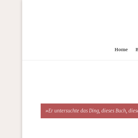
Home
B
»Er untersuchte das Ding, dieses Buch, diese