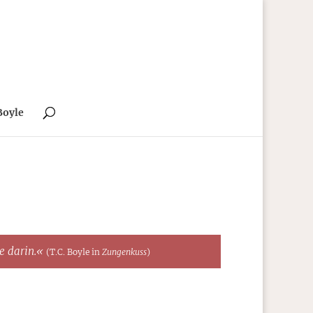
Boyle
te darin.«
(T.C. Boyle in
Zungenkuss
)