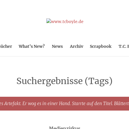
ücher
What’s New?
News
Archiv
Scrapbook
T.C. 
Suchergebnisse (Tags)
s Artefakt. Er wog es in einer Hand. Starrte auf den Titel. Blätter
Medienzirkus