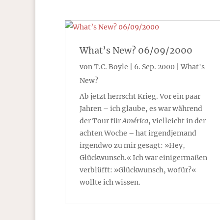
What’s New? 06/09/2000
von
T.C. Boyle
|
6. Sep. 2000
|
What's
New?
Ab jetzt herrscht Krieg. Vor ein paar
Jahren – ich glaube, es war während
der Tour für
América
, vielleicht in der
achten Woche – hat irgendjemand
irgendwo zu mir gesagt: »Hey,
Glückwunsch.« Ich war einigermaßen
verblüfft: »Glückwunsch, wofür?«
wollte ich wissen.