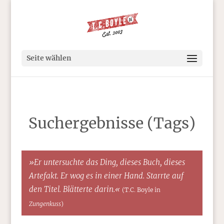
Seite wählen
Suchergebnisse (Tags)
»Er untersuchte das Ding, dieses Buch, dieses
Artefakt. Er wog es in einer Hand. Starrte auf
den Titel. Blätterte darin.«
(T.C. Boyle in
Zungenkuss
)