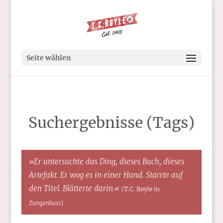
Seite wählen
Suchergebnisse (Tags)
»Er untersuchte das Ding, dieses Buch, dieses
Artefakt. Er wog es in einer Hand. Starrte auf
den Titel. Blätterte darin.«
(T.C. Boyle in
Zungenkuss
)