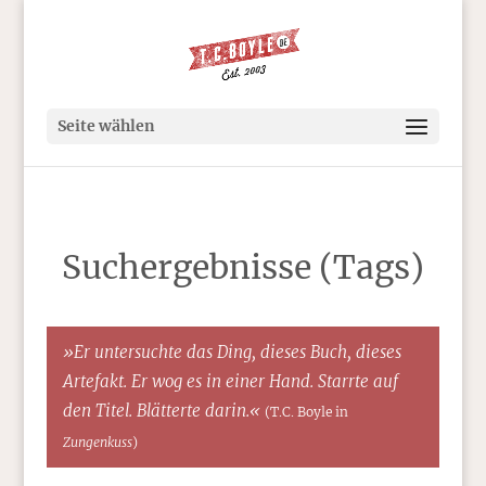
Seite wählen
Suchergebnisse (Tags)
»Er untersuchte das Ding, dieses Buch, dieses
Artefakt. Er wog es in einer Hand. Starrte auf
den Titel. Blätterte darin.«
(T.C. Boyle in
Zungenkuss
)