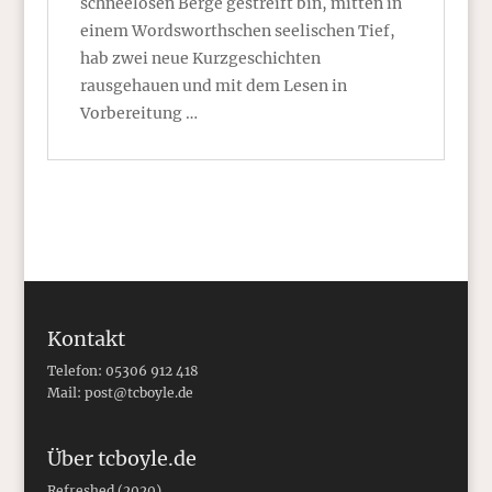
schneelosen Berge gestreift bin, mitten in
einem Wordsworthschen seelischen Tief,
hab zwei neue Kurzgeschichten
rausgehauen und mit dem Lesen in
Vorbereitung …
Kontakt
Telefon: 05306 912 418
Mail:
post@tcboyle.de
Über tcboyle.de
Refreshed (2020)