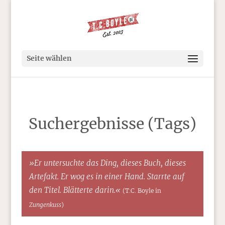
Seite wählen
Suchergebnisse (Tags)
»Er untersuchte das Ding, dieses Buch, dieses
Artefakt. Er wog es in einer Hand. Starrte auf
den Titel. Blätterte darin.«
(T.C. Boyle in
Zungenkuss
)