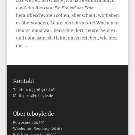
Das Wetter. Ich wusste, ich hätte es nicht durch
das Schreiben von
Ein Freund der Erde
heraufbeschwören sollen, aber schaut, wir haben
es überstanden, Leute. Als ich vor drei Wochen in
Deutschland war, herrschte dort tiefster Winter,
und dann kam ich Heim, um zu erleben, wie hier
die …
Kontakt
Telefon: 05306 912 418
Mail:
post@tcboyle.de
Über tcboyle.de
Refreshed (2020)
Wieder auf Sendung (2016)
Eröffnungsparty (2003)