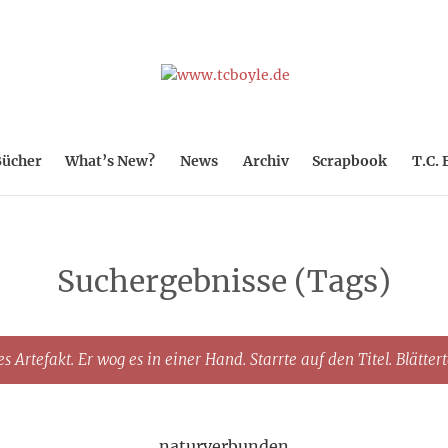
ücher
What’s New?
News
Archiv
Scrapbook
T.C. 
Suchergebnisse (Tags)
s Artefakt. Er wog es in einer Hand. Starrte auf den Titel. Blätter
naturverbunden