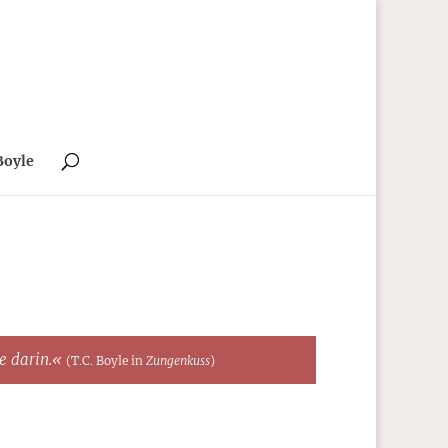
Boyle
te darin.«
(T.C. Boyle in
Zungenkuss
)