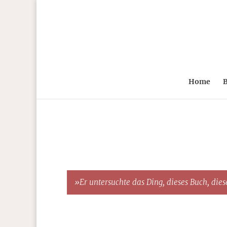
Home
B
»Er untersuchte das Ding, dieses Buch, diese