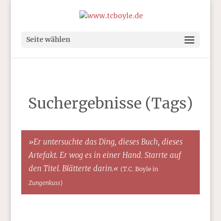
Seite wählen
Suchergebnisse (Tags)
»Er untersuchte das Ding, dieses Buch, dieses
Artefakt. Er wog es in einer Hand. Starrte auf
den Titel. Blätterte darin.«
(T.C. Boyle in
Zungenkuss
)