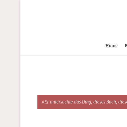
Home
B
»Er untersuchte das Ding, dieses Buch, diese