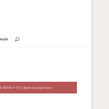
Boyle
te darin.«
(T.C. Boyle in
Zungenkuss
)