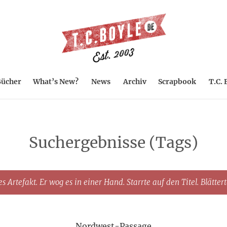
ücher
What’s New?
News
Archiv
Scrapbook
T.C. 
Suchergebnisse (Tags)
s Artefakt. Er wog es in einer Hand. Starrte auf den Titel. Blätter
Nordwest-Passage