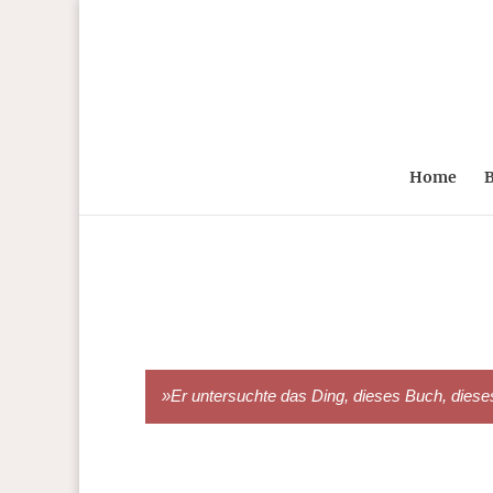
Home
B
»Er untersuchte das Ding, dieses Buch, dieses A