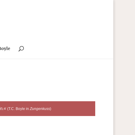
Boyle
in.«
(T.C. Boyle in
Zungenkuss
)