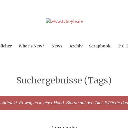
ücher
What’s New?
News
Archiv
Scrapbook
T.C. 
Suchergebnisse (Tags)
rtefakt. Er wog es in einer Hand. Starrte auf den Titel. Blätterte dar
Normandie