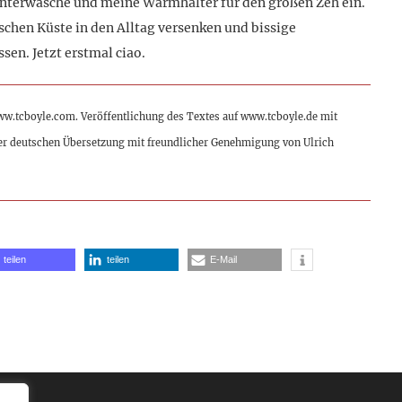
 Unterwäsche und meine Warmhalter für den großen Zeh ein.
ischen Küste in den Alltag versenken und bissige
en. Jetzt erstmal ciao.
ww.tcboyle.com. Veröffentlichung des Textes auf www.tcboyle.de mit
er deutschen Übersetzung mit freundlicher Genehmigung von Ulrich
teilen
teilen
E-Mail