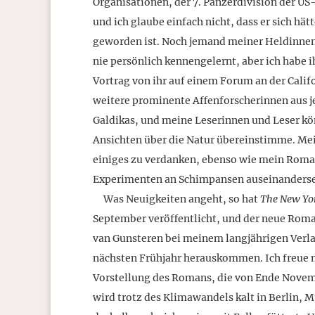
Organisationen, der 7. Panzerdivision der US
und ich glaube einfach nicht, dass er sich hä
geworden ist. Noch jemand meiner Heldinnen i
nie persönlich kennengelernt, aber ich habe 
Vortrag von ihr auf einem Forum an der Calif
weitere prominente Affenforscherinnen aus j
Galdikas, und meine Leserinnen und Leser könn
Ansichten über die Natur übereinstimme. Me
einiges zu verdanken, ebenso wie mein Roma
Experimenten an Schimpansen auseinanderse
Was Neuigkeiten angeht, so hat
The New Yo
September veröffentlicht, und der neue Rom
van Gunsteren bei meinem langjährigen Verlag
nächsten Frühjahr herauskommen. Ich freue 
Vorstellung des Romans, die von Ende Novemb
wird trotz des Klimawandels kalt in Berlin,