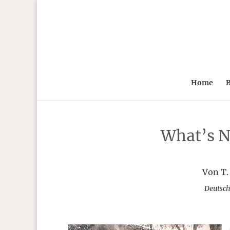
Home
B
What’s N
Von T.
Deutsch