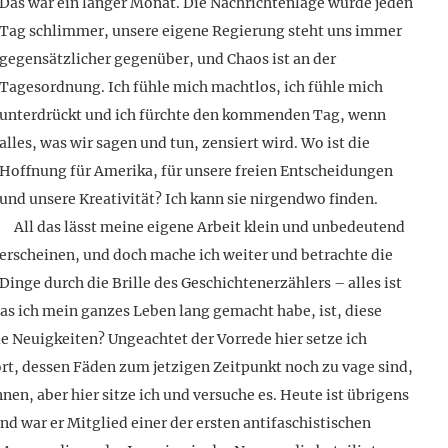
Das war ein langer Monat. Die Nachrichtenlage wurde jeden
Tag schlimmer, unsere eigene Regierung steht uns immer
gegensätzlicher gegenüber, und Chaos ist an der
Tagesordnung. Ich fühle mich machtlos, ich fühle mich
unterdrückt und ich fürchte den kommenden Tag, wenn
alles, was wir sagen und tun, zensiert wird. Wo ist die
Hoffnung für Amerika, für unsere freien Entscheidungen
und unsere Kreativität? Ich kann sie nirgendwo finden.
All das lässt meine eigene Arbeit klein und unbedeutend
erscheinen, und doch mache ich weiter und betrachte die
Dinge durch die Brille des Geschichtenerzählers – alles ist
as ich mein ganzes Leben lang gemacht habe, ist, diese
ie Neuigkeiten? Ungeachtet der Vorrede hier setze ich
t, dessen Fäden zum jetzigen Zeitpunkt noch zu vage sind,
en, aber hier sitze ich und versuche es. Heute ist übrigens
nd war er Mitglied einer der ersten antifaschistischen