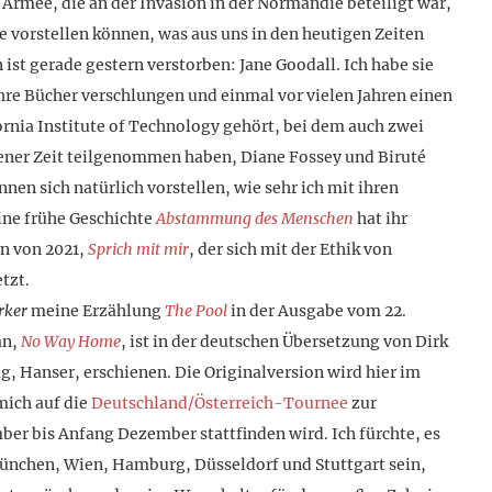
-Armee, die an der Invasion in der Normandie beteiligt war,
tte vorstellen können, was aus uns in den heutigen Zeiten
st gerade gestern verstorben: Jane Goodall. Ich habe sie
ihre Bücher verschlungen und einmal vor vielen Jahren einen
ornia Institute of Technology gehört, bei dem auch zwei
ener Zeit teilgenommen haben, Diane Fossey und Biruté
en sich natürlich vorstellen, wie sehr ich mit ihren
ine frühe Geschichte
Abstammung des Menschen
hat ihr
n von 2021,
Sprich mit mir
, der sich mit der Ethik von
tzt.
rker
meine Erzählung
The Pool
in der Ausgabe vom 22.
an,
No Way Home
, ist in der deutschen Übersetzung von Dirk
, Hanser, erschienen. Die Originalversion wird hier im
mich auf die
Deutschland/Österreich-Tournee
zur
er bis Anfang Dezember stattfinden wird. Ich fürchte, es
 München, Wien, Hamburg, Düsseldorf und Stuttgart sein,