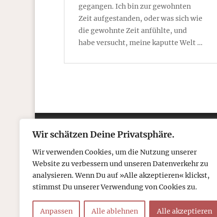
gegangen. Ich bin zur gewohnten
Zeit aufgestanden, oder was sich wie
die gewohnte Zeit anfühlte, und
habe versucht, meine kaputte Welt …
Wir schätzen Deine Privatsphäre.
Kontakt
Über
Wir verwenden Cookies, um die Nutzung unserer
Telefon: 05306 912 418
Refr
Website zu verbessern und unseren Datenverkehr zu
Mail:
post@tcboyle.de
Wied
analysieren. Wenn Du auf »Alle akzeptieren« klickst,
Eröf
stimmst Du unserer Verwendung von Cookies zu.
Out o
Anpassen
Alle ablehnen
Alle akzeptieren