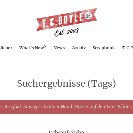
ücher
What’s New?
News
Archiv
Scrapbook
T.C. 
Suchergebnisse (Tags)
s Artefakt. Er wog es in einer Hand. Starrte auf den Titel. Blätter
Ochsenfrösche