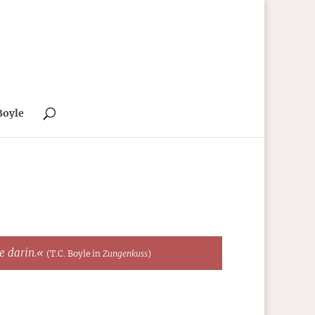
Boyle
te darin.«
(T.C. Boyle in
Zungenkuss
)