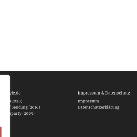
 tcboyle.de
Impressum & Datenschutz
eshed (2020)
Impressum
er auf Sendung (2016)
Datenschutzerklärung
fnungsparty (2003)
f .de