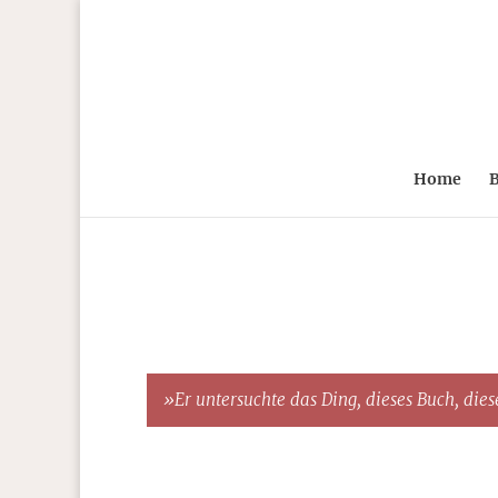
Home
B
»Er untersuchte das Ding, dieses Buch, diese