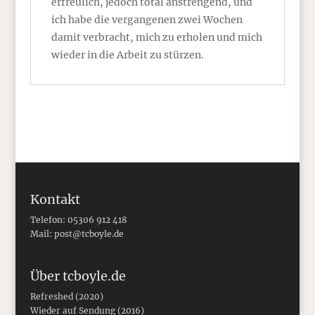
erfreulich, jedoch total anstrengend, und
ich habe die vergangenen zwei Wochen
damit verbracht, mich zu erholen und mich
wieder in die Arbeit zu stürzen.
Kontakt
Telefon: 05306 912 418
Mail:
post@tcboyle.de
Über tcboyle.de
Refreshed (2020)
Wieder auf Sendung (2016)