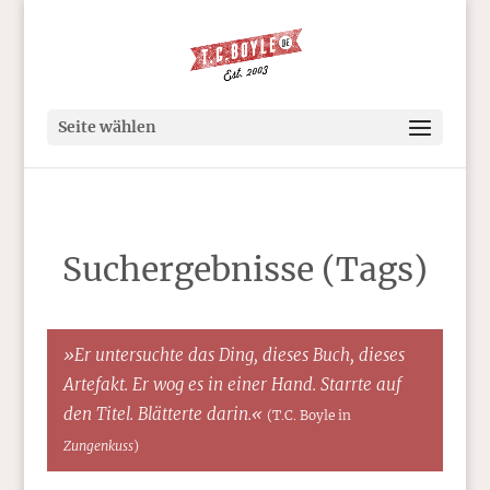
Seite wählen
Suchergebnisse (Tags)
»Er untersuchte das Ding, dieses Buch, dieses
Artefakt. Er wog es in einer Hand. Starrte auf
den Titel. Blätterte darin.«
(T.C. Boyle in
Zungenkuss
)