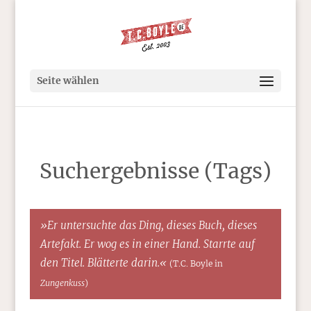
Seite wählen
Suchergebnisse (Tags)
»Er untersuchte das Ding, dieses Buch, dieses
Artefakt. Er wog es in einer Hand. Starrte auf
den Titel. Blätterte darin.«
(T.C. Boyle in
Zungenkuss
)