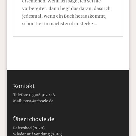
erschienen. Wenn ich sage, ich sei nie
vorbereitet, dann liegt das daran, dass ich
jedesmal, wenn ein Buch herauskommt,
schon tief im nächsten drinstecke …
Kontakt
Telefon: 05306 912 418
Mail:
post@tcboyle.de
Über tcboyle.de
Refreshed (2020)
Wieder auf Sendung (2016)