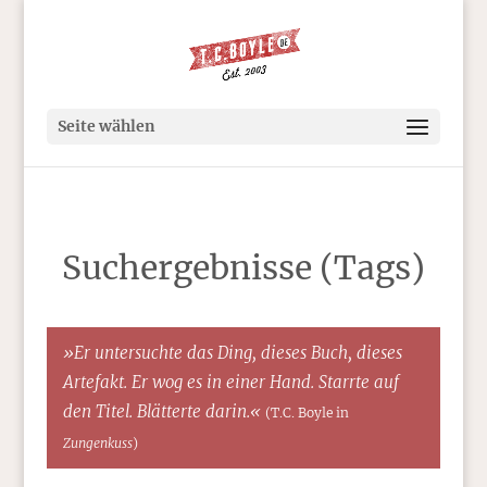
Seite wählen
Suchergebnisse (Tags)
»Er untersuchte das Ding, dieses Buch, dieses
Artefakt. Er wog es in einer Hand. Starrte auf
den Titel. Blätterte darin.«
(T.C. Boyle in
Zungenkuss
)