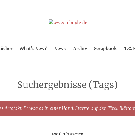
ücher
What’s New?
News
Archiv
Scrapbook
T.C. 
Suchergebnisse (Tags)
s Artefakt. Er wog es in einer Hand. Starrte auf den Titel. Blätter
Paul Theroux