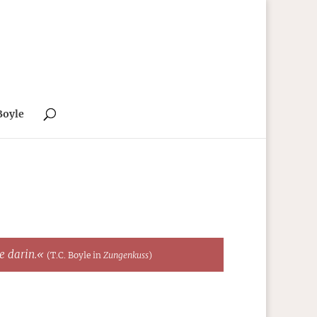
Boyle
te darin.«
(T.C. Boyle in
Zungenkuss
)