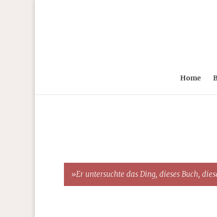
Home
B
»Er untersuchte das Ding, dieses Buch, diese