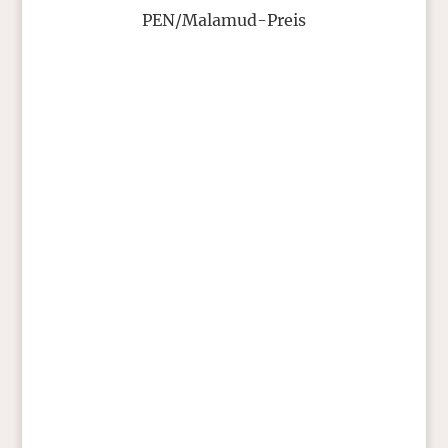
PEN/Malamud-Preis
T.C. Boyle
Ich habe jetzt Genaueres über meinen
Auftritt in Washington D.C. am 3.
Dezember erfahren, hauptsächlich dank
Sandye’s Post auf dem Message Board. Ich
werde um 20 Uhr in der Folger Bibliothek
auf der Bühne stehen und lesen und Euch
unterhalten, in Verbindung mit dem
PEN/Malamud-Preis 1999 …