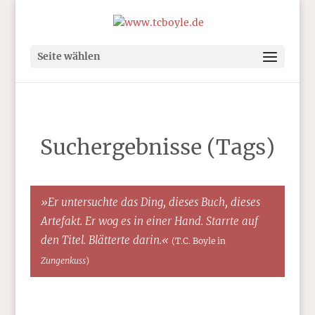
Seite wählen
Suchergebnisse (Tags)
»Er untersuchte das Ding, dieses Buch, dieses
Artefakt. Er wog es in einer Hand. Starrte auf
den Titel. Blätterte darin.«
(T.C. Boyle in
Zungenkuss
)