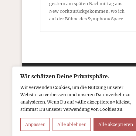
gestern am späten Nachmittag aus
New York zurückgekommen, wo ich
auf der Bühne des Symphony Space …
Wir schätzen Deine Privatsphäre.
Kontakt
Über
Wir verwenden Cookies, um die Nutzung unserer
Telefon: 05306 912 418
Refr
Website zu verbessern und unseren Datenverkehr zu
Mail:
post@tcboyle.de
Wied
analysieren. Wenn Du auf »Alle akzeptieren« klickst,
Eröf
stimmst Du unserer Verwendung von Cookies zu.
Out o
Anpassen
Alle ablehnen
Alle akzeptieren