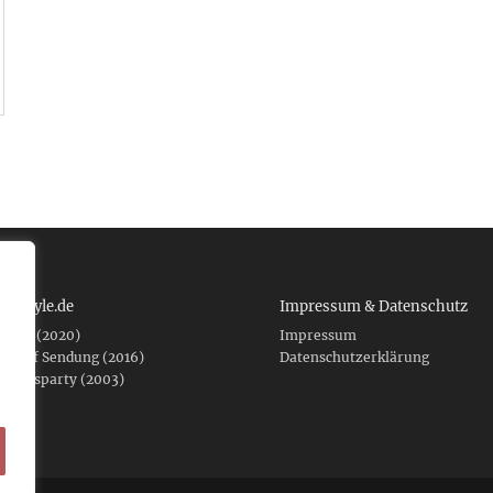
 tcboyle.de
Impressum & Datenschutz
eshed (2020)
Impressum
er auf Sendung (2016)
Datenschutzerklärung
fnungsparty (2003)
f .de