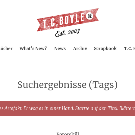
ücher
What’s New?
News
Archiv
Scrapbook
T.C. 
Suchergebnisse (Tags)
s Artefakt. Er wog es in einer Hand. Starrte auf den Titel. Blätter
Peterskill