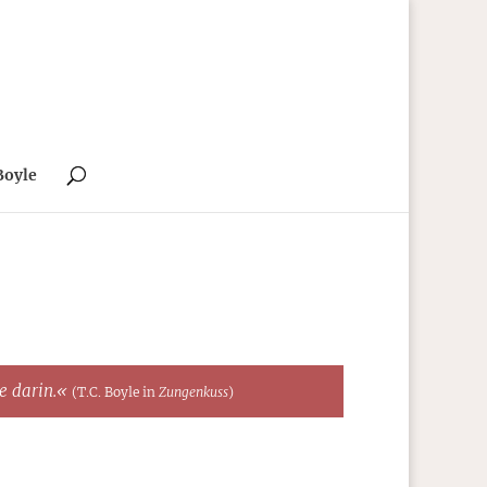
Boyle
te darin.«
(T.C. Boyle in
Zungenkuss
)