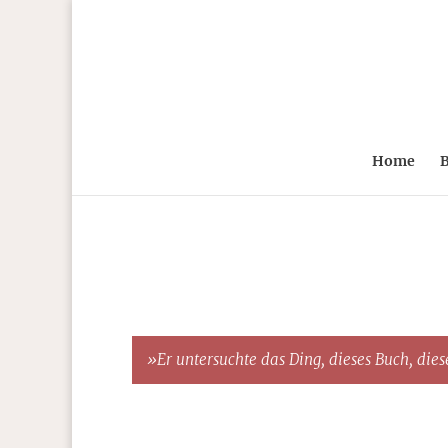
Home
B
»Er untersuchte das Ding, dieses Buch, diese