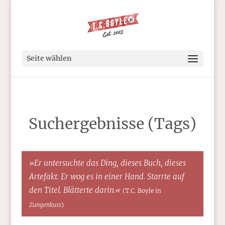
Seite wählen
Suchergebnisse (Tags)
»Er untersuchte das Ding, dieses Buch, dieses
Artefakt. Er wog es in einer Hand. Starrte auf
den Titel. Blätterte darin.«
(T.C. Boyle in
Zungenkuss
)