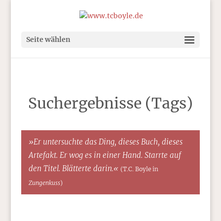
Seite wählen
Suchergebnisse (Tags)
»Er untersuchte das Ding, dieses Buch, dieses
Artefakt. Er wog es in einer Hand. Starrte auf
den Titel. Blätterte darin.«
(T.C. Boyle in
Zungenkuss
)