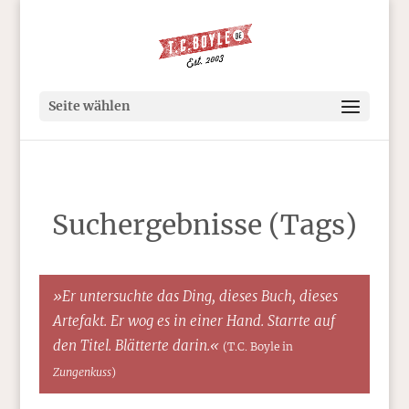
Seite wählen
Suchergebnisse (Tags)
»Er untersuchte das Ding, dieses Buch, dieses
Artefakt. Er wog es in einer Hand. Starrte auf
den Titel. Blätterte darin.«
(T.C. Boyle in
Zungenkuss
)