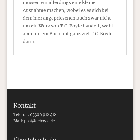
müssen wir allerdings eine kleine
Ausnahme machen, wobei es es sich bei
dem hier angepriesenen Buch zwar nicht
um ein Werk von T.C. Boyle handelt, wohl
aber um ein Buch mit ganz viel T.C. Boyle
darin.
Kontakt
Telefon: 05306 912 418
Mail:
post@tcboyle.de
Über tcboyle.de