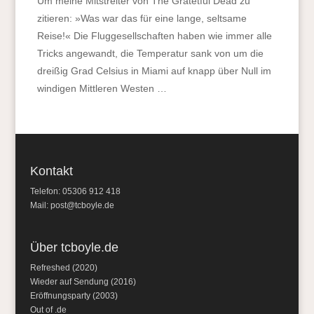
Um meine Mitstreiter von The Gratetful Dead zu
zitieren: »Was war das für eine lange, seltsame
Reise!« Die Fluggesellschaften haben wie immer alle
Tricks angewandt, die Temperatur sank von um die
dreißig Grad Celsius in Miami auf knapp über Null im
windigen Mittleren Westen …
Kontakt
Telefon: 05306 912 418
Mail:
post@tcboyle.de
Über tcboyle.de
Refreshed (2020)
Wieder auf Sendung (2016)
Eröffnungsparty (2003)
Out of .de