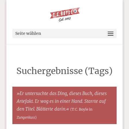
Seite wählen
Suchergebnisse (Tags)
»Er untersuchte das Ding, dieses Buch, dieses
Artefakt. Er wog es in einer Hand. Starrte auf
den Titel. Blätterte darin.«
(T.C. Boyle in
Zungenkuss
)