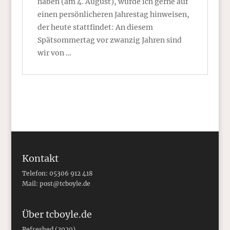
haben (am 4. August), würde ich gerne auf
einen persönlicheren Jahrestag hinweisen,
der heute stattfindet: An diesem
Spätsommertag vor zwanzig Jahren sind
wir von …
Kontakt
Telefon: 05306 912 418
Mail:
post@tcboyle.de
Über tcboyle.de
Refreshed (2020)