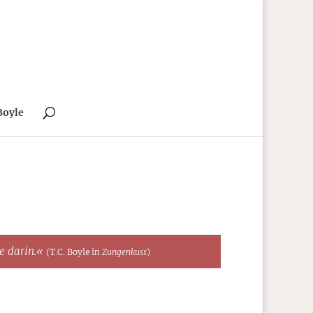
Boyle
te darin.«
(T.C. Boyle in
Zungenkuss
)