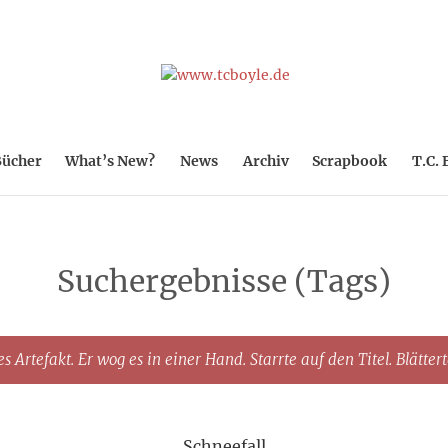
ücher
What’s New?
News
Archiv
Scrapbook
T.C. 
Suchergebnisse (Tags)
s Artefakt. Er wog es in einer Hand. Starrte auf den Titel. Blätter
Schneefall