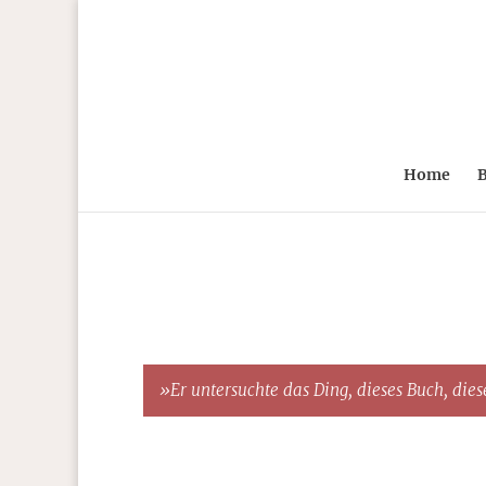
Home
B
»Er untersuchte das Ding, dieses Buch, diese