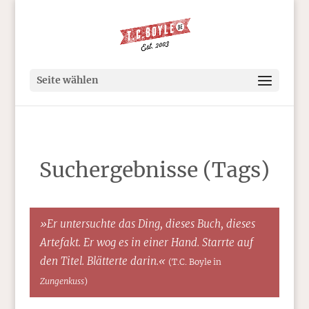
Seite wählen
Suchergebnisse (Tags)
»Er untersuchte das Ding, dieses Buch, dieses
Artefakt. Er wog es in einer Hand. Starrte auf
den Titel. Blätterte darin.«
(T.C. Boyle in
Zungenkuss
)