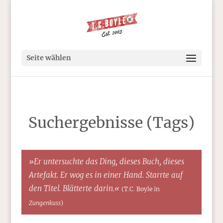
Seite wählen
Suchergebnisse (Tags)
»Er untersuchte das Ding, dieses Buch, dieses
Artefakt. Er wog es in einer Hand. Starrte auf
den Titel. Blätterte darin.«
(T.C. Boyle in
Zungenkuss
)