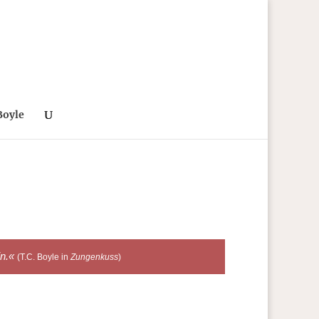
Boyle
in.«
(T.C. Boyle in
Zungenkuss
)