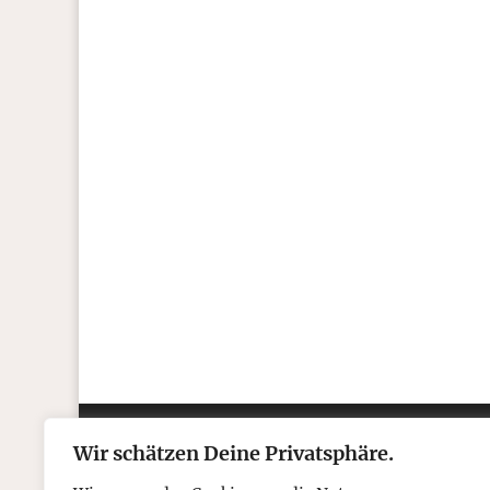
T.C. Boyle
Ich grüße Euch. Und wünsche Euch einen
vollgestopft mit Multimedia, und es ko
Wir schätzen Deine Privatsphäre.
Kontakt
Über