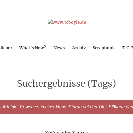
ücher
What’s New?
News
Archiv
Scrapbook
T.C. 
Suchergebnisse (Tags)
rtefakt. Er wog es in einer Hand. Starrte auf den Titel. Blätterte dar
Süßes oder Saures