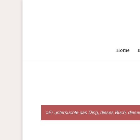
Home
B
»Er untersuchte das Ding, dieses Buch, dieses A