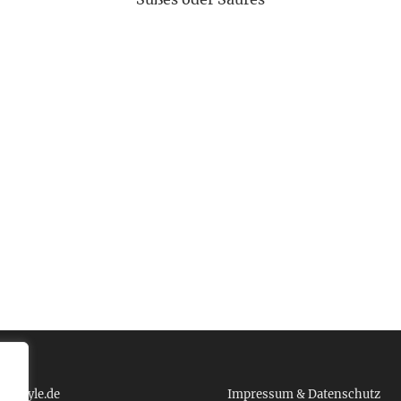
 schönen
. Wie etliche von Euch Messagistas sch
Dia de los Muertos
mmt noch mehr. Ich weiß, dass einige von Euch Schwierigkeiten
 tcboyle.de
Impressum & Datenschutz