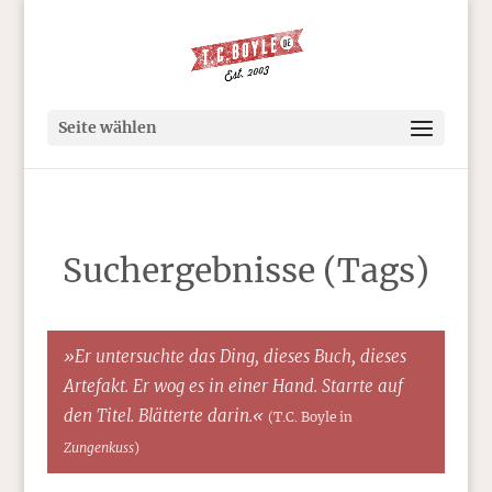
Seite wählen
Suchergebnisse (Tags)
»Er untersuchte das Ding, dieses Buch, dieses
Artefakt. Er wog es in einer Hand. Starrte auf
den Titel. Blätterte darin.«
(T.C. Boyle in
Zungenkuss
)