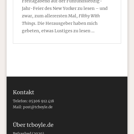
Freitagabend auf der Fünfundsiebzig-
Jahr-Feier des New Yorker zu lesen – und
zwar, zum allerersten Mal,
Filthy With
Things
. Die Herausgeber haben mich
gebeten, etwas Lustiges zu lesen …
Kontakt
Telefon: 05306 912 418
Mail:
post@tcboyle.de
Über tcboyle.de
Refreshed (2020)