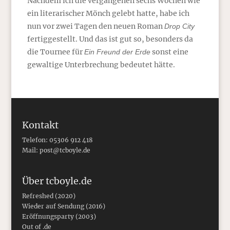
Nachdem ich die vergangenen sechs Wochen wie
ein literarischer Mönch gelebt hatte, habe ich
nun vor zwei Tagen den neuen Roman
Drop City
fertiggestellt. Und das ist gut so, besonders da
die Tournee für
sonst eine
Ein Freund der Erde
gewaltige Unterbrechung bedeutet hätte.
Kontakt
Telefon: 05306 912 418
Mail:
post@tcboyle.de
Über tcboyle.de
Refreshed (2020)
Wieder auf Sendung (2016)
Eröffnungsparty (2003)
Out of .de