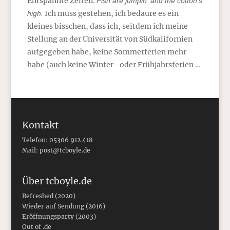
Entspannte Zeiten.
Fish are jumpin‘ and the cotton’s
Ich muss gestehen, ich bedaure es ein
high.
kleines bisschen, dass ich, seitdem ich meine
Stellung an der Universität von Südkalifornien
aufgegeben habe, keine Sommerferien mehr
habe (auch keine Winter- oder Frühjahrsferien …
Kontakt
Telefon: 05306 912 418
Mail:
post@tcboyle.de
Über tcboyle.de
Refreshed (2020)
Wieder auf Sendung (2016)
Eröffnungsparty (2003)
Out of .de