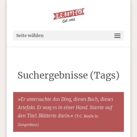
Seite wählen
Suchergebnisse (Tags)
»Er untersuchte das Ding, dieses Buch, dieses
Artefakt. Er wog es in einer Hand. Starrte auf
den Titel. Blätterte darin.«
(T.C. Boyle in
Zungenkuss
)