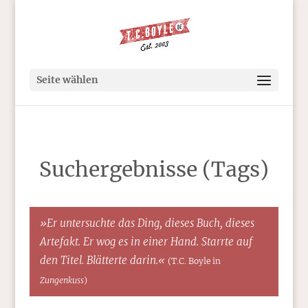
Seite wählen
Suchergebnisse (Tags)
»Er untersuchte das Ding, dieses Buch, dieses
Artefakt. Er wog es in einer Hand. Starrte auf
den Titel. Blätterte darin.«
(T.C. Boyle in
Zungenkuss
)