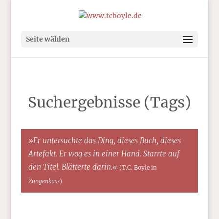
Seite wählen
Suchergebnisse (Tags)
»Er untersuchte das Ding, dieses Buch, dieses
Artefakt. Er wog es in einer Hand. Starrte auf
den Titel. Blätterte darin.«
(T.C. Boyle in
Zungenkuss
)