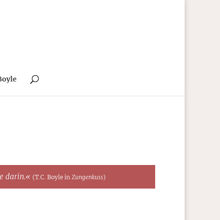
Boyle
te darin.«
(T.C. Boyle in
Zungenkuss
)