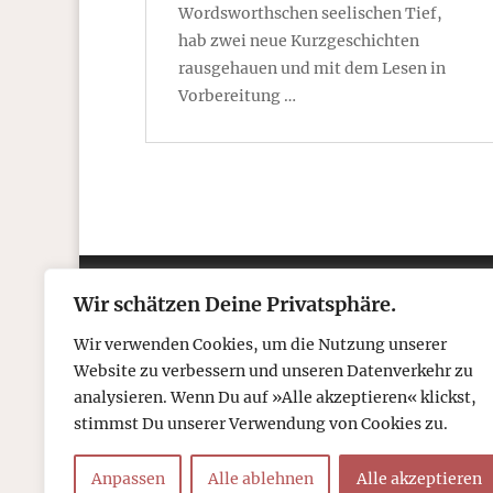
Wordsworthschen seelischen Tief,
hab zwei neue Kurzgeschichten
rausgehauen und mit dem Lesen in
Vorbereitung …
Wir schätzen Deine Privatsphäre.
Kontakt
Über
Wir verwenden Cookies, um die Nutzung unserer
Telefon: 05306 912 418
Refr
Website zu verbessern und unseren Datenverkehr zu
Mail:
post@tcboyle.de
Wied
analysieren. Wenn Du auf »Alle akzeptieren« klickst,
Eröf
stimmst Du unserer Verwendung von Cookies zu.
Out o
Anpassen
Alle ablehnen
Alle akzeptieren