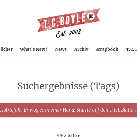
ücher
What’s New?
News
Archiv
Scrapbook
T.C. 
Suchergebnisse (Tags)
s Artefakt. Er wog es in einer Hand. Starrte auf den Titel. Blätter
The Mint