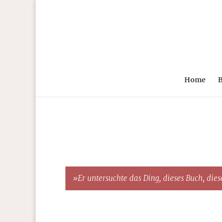
Home
B
»Er untersuchte das Ding, dieses Buch, diese