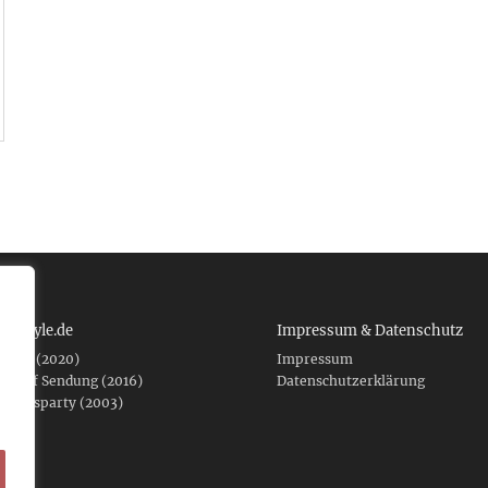
 tcboyle.de
Impressum & Datenschutz
eshed (2020)
Impressum
er auf Sendung (2016)
Datenschutzerklärung
fnungsparty (2003)
f .de