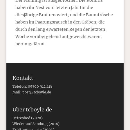
Der Frühling ist ausgebrochen. Die Kolibris
haben ihr Nest vom letzten Jahr für die
diesjährige Brut renoviert, und die Baumfrösche
haben im Paarungsrausch in den Gräben, die
durch den lang erwarteten Regen der letzten
Woche vorübergehend aufgeweicht waren,
herumgelärmt.
Kontakt
Telefon: 05306 912 418
Mail:
post@tcboyle.de
Über tcboyle.de
Refreshed (2020)
Wieder auf Sendung (2016)
Eröffnungsparty (2003)