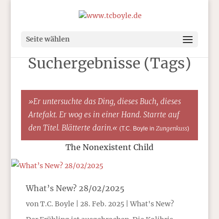
Seite wählen
Suchergebnisse (Tags)
»Er untersuchte das Ding, dieses Buch, dieses
Artefakt. Er wog es in einer Hand. Starrte auf
den Titel. Blätterte darin.«
Zungenkuss
(T.C. Boyle in
)
The Nonexistent Child
What’s New? 28/02/2025
von
T.C. Boyle
|
28. Feb. 2025
|
What's New?