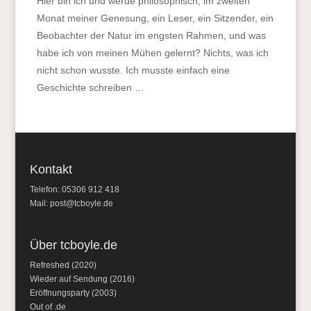
Hier bin ich und werde philosophisch, im zweiten
Monat meiner Genesung, ein Leser, ein Sitzender, ein
Beobachter der Natur im engsten Rahmen, und was
habe ich von meinen Mühen gelernt? Nichts, was ich
nicht schon wusste. Ich musste einfach eine
Geschichte schreiben …
Kontakt
Telefon: 05306 912 418
Mail:
post@tcboyle.de
Über tcboyle.de
Refreshed (2020)
Wieder auf Sendung (2016)
Eröffnungsparty (2003)
Out of .de