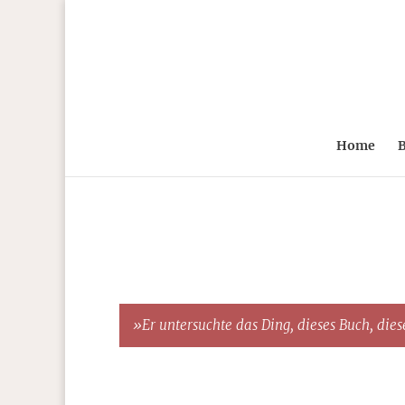
Home
B
»Er untersuchte das Ding, dieses Buch, diese