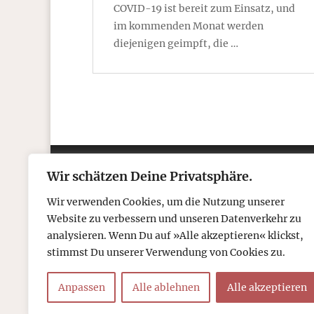
COVID-19 ist bereit zum Einsatz, und
im kommenden Monat werden
diejenigen geimpft, die …
Wir schätzen Deine Privatsphäre.
Kontakt
Über
Wir verwenden Cookies, um die Nutzung unserer
Telefon: 05306 912 418
Refr
Website zu verbessern und unseren Datenverkehr zu
Mail:
post@tcboyle.de
Wied
analysieren. Wenn Du auf »Alle akzeptieren« klickst,
Eröf
stimmst Du unserer Verwendung von Cookies zu.
Out o
Anpassen
Alle ablehnen
Alle akzeptieren