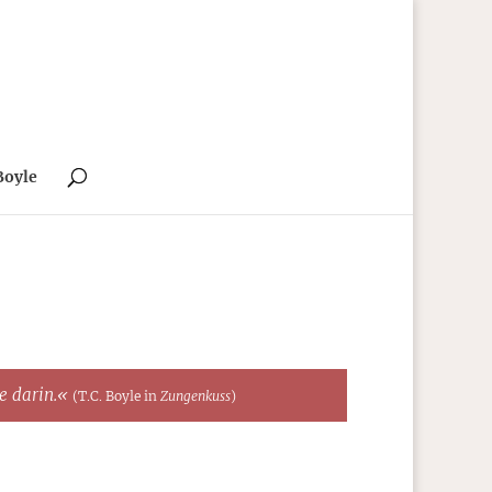
Boyle
te darin.«
(T.C. Boyle in
Zungenkuss
)