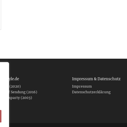
 tcboyle.de
Impressum & Datenschutz
eshed (2020)
Impressum
er auf Sendung (2016)
Datenschutzerklärung
fnungsparty (2003)
f .de