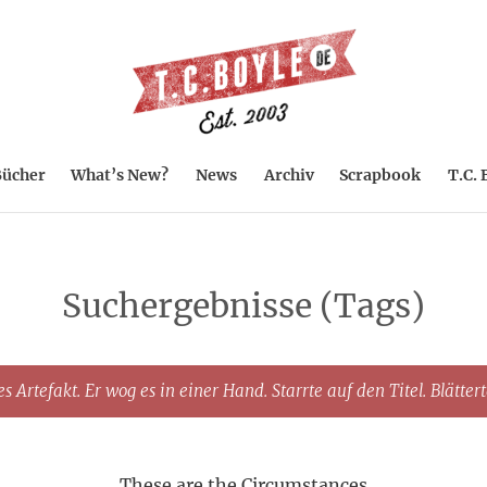
ücher
What’s New?
News
Archiv
Scrapbook
T.C. 
Suchergebnisse (Tags)
s Artefakt. Er wog es in einer Hand. Starrte auf den Titel. Blätter
These are the Circumstances