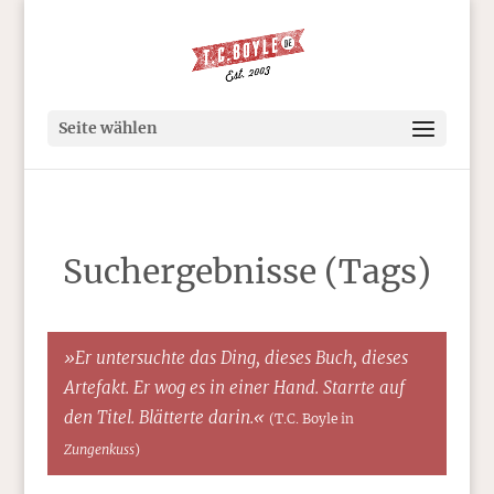
Seite wählen
Suchergebnisse (Tags)
»Er untersuchte das Ding, dieses Buch, dieses
Artefakt. Er wog es in einer Hand. Starrte auf
den Titel. Blätterte darin.«
(T.C. Boyle in
Zungenkuss
)