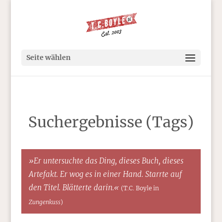
Seite wählen
Suchergebnisse (Tags)
»Er untersuchte das Ding, dieses Buch, dieses
Artefakt. Er wog es in einer Hand. Starrte auf
den Titel. Blätterte darin.«
(T.C. Boyle in
Zungenkuss
)