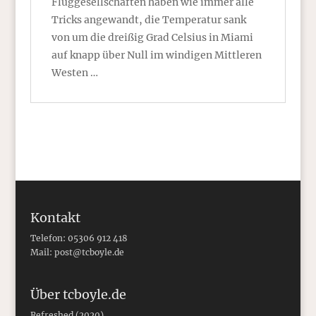
Fluggesellschaften haben wie immer alle
Tricks angewandt, die Temperatur sank
von um die dreißig Grad Celsius in Miami
auf knapp über Null im windigen Mittleren
Westen …
Kontakt
Telefon: 05306 912 418
Mail:
post@tcboyle.de
Über tcboyle.de
Refreshed (2020)