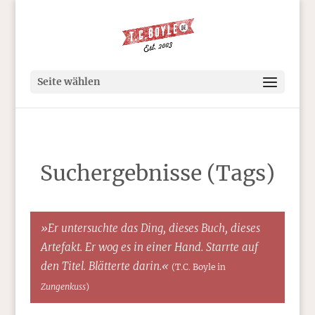
Seite wählen
Suchergebnisse (Tags)
»Er untersuchte das Ding, dieses Buch, dieses
Artefakt. Er wog es in einer Hand. Starrte auf
den Titel. Blätterte darin.«
(T.C. Boyle in
Zungenkuss
)