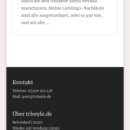
durch die sehr trockene Sierra Nevada
marschieren. Meine Lieblings-Bachläufe
sind alle ausgetrocknet, oder so gut wie,
und wir alle …
Kontakt
Telefon: 05306 912 418
Mail:
post@tcboyle.de
Über tcboyle.de
Refreshed (2020)
Wieder auf Sendung (2016)