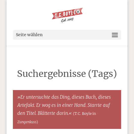
Seite wählen
Suchergebnisse (Tags)
»Er untersuchte das Ding, dieses Buch, dieses
Artefakt. Er wog es in einer Hand. Starrte auf
den Titel. Blätterte darin.«
(T.C. Boyle in
Zungenkuss
)