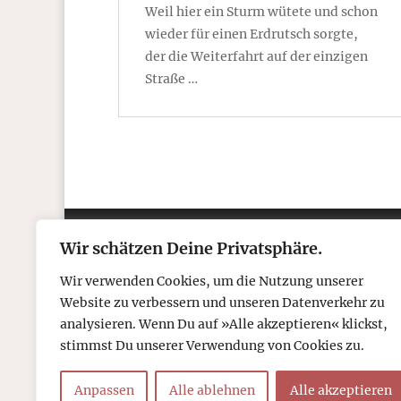
Weil hier ein Sturm wütete und schon
wieder für einen Erdrutsch sorgte,
der die Weiterfahrt auf der einzigen
Straße …
Wir schätzen Deine Privatsphäre.
Kontakt
Über
Wir verwenden Cookies, um die Nutzung unserer
Telefon: 05306 912 418
Refr
Website zu verbessern und unseren Datenverkehr zu
Mail:
post@tcboyle.de
Wied
analysieren. Wenn Du auf »Alle akzeptieren« klickst,
Eröf
stimmst Du unserer Verwendung von Cookies zu.
Out o
Anpassen
Alle ablehnen
Alle akzeptieren