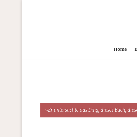
Home
B
»Er untersuchte das Ding, dieses Buch, diese