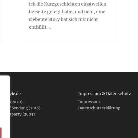
ich die Kurzgeschichten einstweilen
beiseite gelegt habe; und nein, eine
siebente Story hat sich mir nicht
enthüllt …
 tcboyle.de
Impressum & Datenschutz
eshed (2020)
Impressum
er auf Sendung (2016)
Datenschutzerklärung
fnungsparty (2003)
f .de