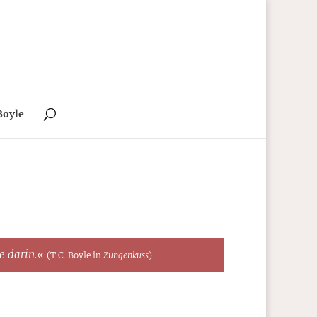
Boyle
te darin.«
(T.C. Boyle in
Zungenkuss
)