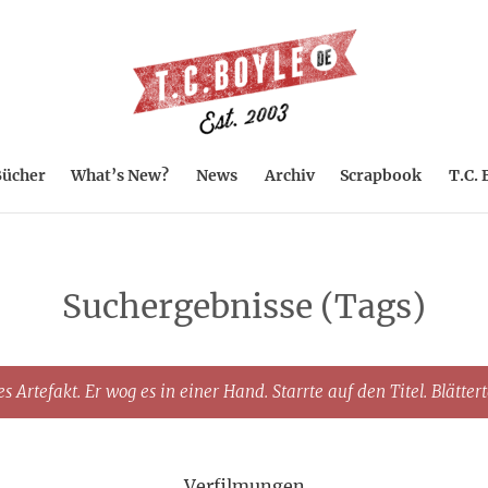
ücher
What’s New?
News
Archiv
Scrapbook
T.C. 
Suchergebnisse (Tags)
s Artefakt. Er wog es in einer Hand. Starrte auf den Titel. Blätter
Verfilmungen