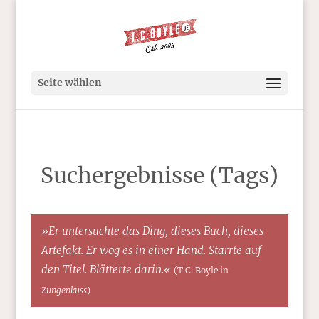
Seite wählen
Suchergebnisse (Tags)
»Er untersuchte das Ding, dieses Buch, dieses
Artefakt. Er wog es in einer Hand. Starrte auf
den Titel. Blätterte darin.«
(T.C. Boyle in
Zungenkuss
)