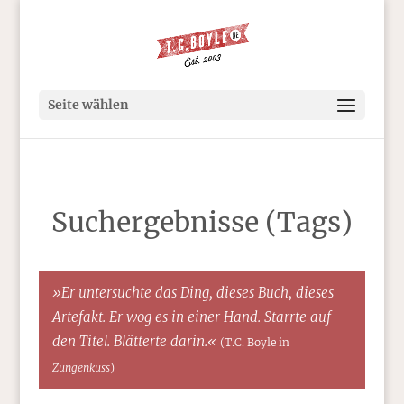
Seite wählen
Suchergebnisse (Tags)
»Er untersuchte das Ding, dieses Buch, dieses
Artefakt. Er wog es in einer Hand. Starrte auf
den Titel. Blätterte darin.«
(T.C. Boyle in
Zungenkuss
)