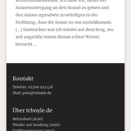
Wintersonnenwende. Ich habe vor, heute bei
Sonnenuntergang an den Strand zu gehen und
den Anlass irgendwie zu würdigen in der
Hoffnung, dass die Sonne zu uns zurückkommt.
(…) Inzwischen war ich wieder auf dem Berg, wo
seit ungefähr einem Monat echter Winter
herrscht …
Kontakt
Telefon: 05306 912 418
Mail:
post@tcboyle.de
Über tcboyle.de
Refreshed (2020)
Wieder auf Sendung (2016)
Eröffnungsparty (2003)