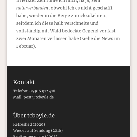
In letzter Zeit fühle ich mich, na ja, sehr
naturverbunden
, obwohl ich es nicht geschafft
habe, wieder in die Berge zurückzukehren,
seitdem ich diese halb verschneite und
vollständig mit Wald bedeckte Gegend vor fast
zwei Monaten verlassen habe (siehe die News im
Februar).
Kontakt
Telefon: 05306 912 418
Mail:
post@tcboyle.de
Über tcboyle.de
Refreshed (2020)
Wieder auf Sendung (2016)
Eröffnungsparty (2003)