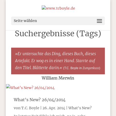
Seite wählen
Suchergebnisse (Tags)
»Er untersuchte das Ding, dieses Buch, dieses
Artefakt. Er wog es in einer Hand. Starrte auf
den Titel. Blätterte darin.«
Zungenkuss
(T.C. Boyle in
)
William Merwin
What’s New? 26/04/2014
von
T.C. Boyle
|
26. Apr. 2014
|
What's New?