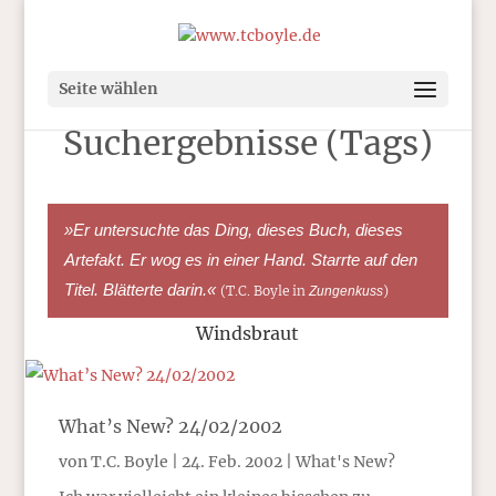
Seite wählen
Suchergebnisse (Tags)
»Er untersuchte das Ding, dieses Buch, dieses
Artefakt. Er wog es in einer Hand. Starrte auf den
Titel. Blätterte darin.«
(T.C. Boyle in
)
Zungenkuss
Windsbraut
What’s New? 24/02/2002
von
T.C. Boyle
|
24. Feb. 2002
|
What's New?