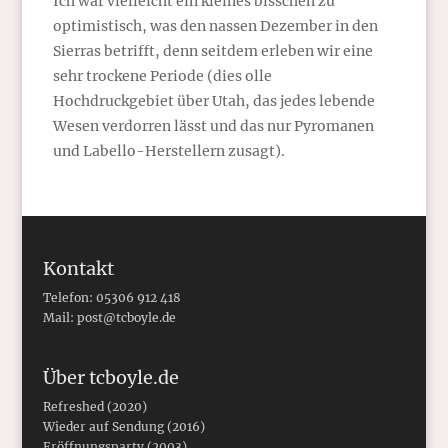
Ich war vielleicht ein kleines bisschen zu
optimistisch, was den nassen Dezember in den
Sierras betrifft, denn seitdem erleben wir eine
sehr trockene Periode (dies olle
Hochdruckgebiet über Utah, das jedes lebende
Wesen verdorren lässt und das nur Pyromanen
und Labello-Herstellern zusagt).
Kontakt
Telefon: 05306 912 418
Mail:
post@tcboyle.de
Über tcboyle.de
Refreshed (2020)
Wieder auf Sendung (2016)
Eröffnungsparty (2003)