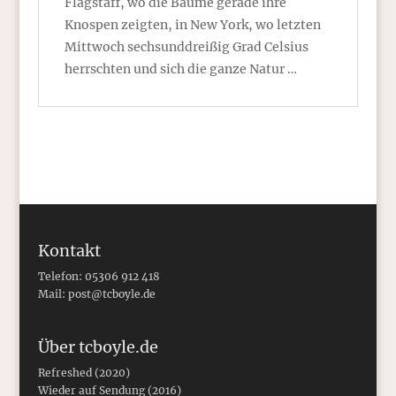
Flagstaff, wo die Bäume gerade ihre
Knospen zeigten, in New York, wo letzten
Mittwoch sechsunddreißig Grad Celsius
herrschten und sich die ganze Natur …
Kontakt
Telefon: 05306 912 418
Mail:
post@tcboyle.de
Über tcboyle.de
Refreshed (2020)
Wieder auf Sendung (2016)