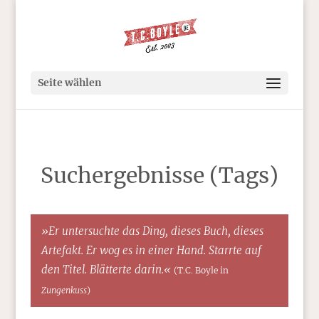
Seite wählen
Suchergebnisse (Tags)
»Er untersuchte das Ding, dieses Buch, dieses
Artefakt. Er wog es in einer Hand. Starrte auf
den Titel. Blätterte darin.«
(T.C. Boyle in
Zungenkuss
)